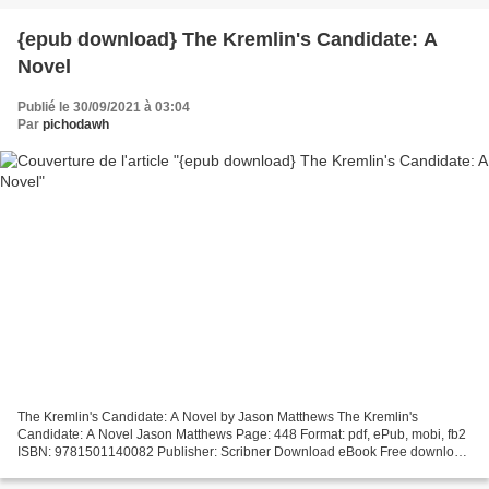
{epub download} The Kremlin's Candidate: A
Novel
Publié le 30/09/2021 à 03:04
Par
pichodawh
The Kremlin's Candidate: A Novel by Jason Matthews The Kremlin's
Candidate: A Novel Jason Matthews Page: 448 Format: pdf, ePub, mobi, fb2
ISBN: 9781501140082 Publisher: Scribner Download eBook Free download
books from google books The Kremlin's Candidate:...