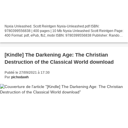
Nyxia Unleashed. Scott Reintgen Nyxia-Unleashed.pdf ISBN:
9780399556838 | 400 pages | 10 Mb Nyxia Unleashed Scott Reintgen Page:
400 Format: pdf, ePub, fb2, mobi ISBN: 9780399556838 Publisher: Random
House Children's Books Download Nyxia Unleashed English...
[Kindle] The Darkening Age: The Christian
Destruction of the Classical World download
Publié le 27/09/2021 à 17:30
Par
pichodawh