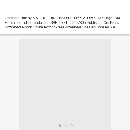
Cheater Code by S.A. Foxe, Daz Cheater Code S.A. Foxe, Daz Page: 144
Format: pdf, ePub, mobi, fb2 ISBN: 9781620107805 Publisher: Oni Press
Download eBook Online textbook free download Cheater Code by S.A.
Foxe, Daz (English Edition) Overview An erotic...
Publicité