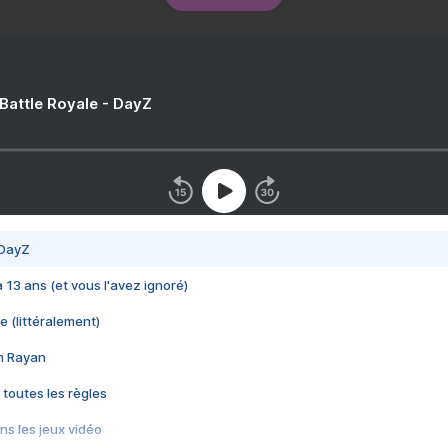
 Battle Royale - DayZ
 DayZ
 a 13 ans (et vous l'avez ignoré)
e (littéralement)
im Rayan
 toutes les règles
s les jeux vidéo