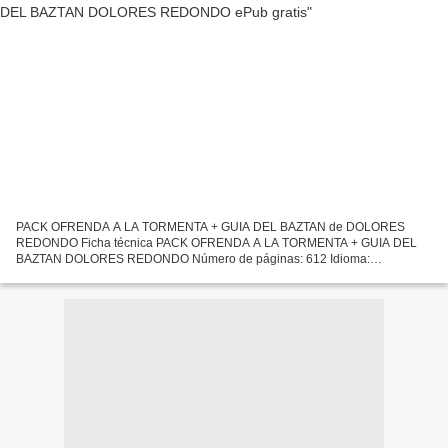
PACK OFRENDA A LA TORMENTA + GUIA DEL BAZTAN de DOLORES
REDONDO Ficha técnica PACK OFRENDA A LA TORMENTA + GUIA DEL
BAZTAN DOLORES REDONDO Número de páginas: 612 Idioma:
CASTELLANO Formatos: Pdf, ePub, MOBI, FB2 ISBN: 9788423349708
Editorial: DESTINO...