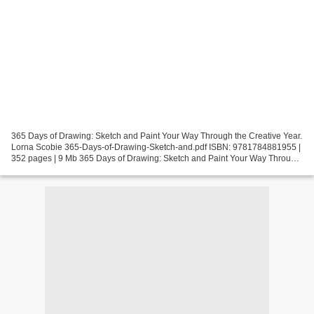
365 Days of Drawing: Sketch and Paint Your Way Through the Creative Year.
Lorna Scobie 365-Days-of-Drawing-Sketch-and.pdf ISBN: 9781784881955 |
352 pages | 9 Mb 365 Days of Drawing: Sketch and Paint Your Way Through
the Creative Year Lorna Scobie Page:...