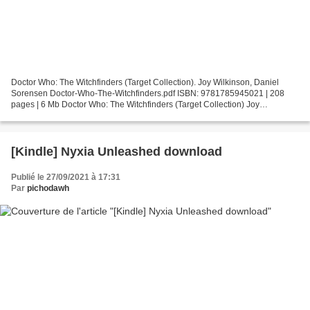
Doctor Who: The Witchfinders (Target Collection). Joy Wilkinson, Daniel
Sorensen Doctor-Who-The-Witchfinders.pdf ISBN: 9781785945021 | 208
pages | 6 Mb Doctor Who: The Witchfinders (Target Collection) Joy
Wilkinson, Daniel Sorensen Page: 208 Format: pdf,...
[Kindle] Nyxia Unleashed download
Publié le 27/09/2021 à 17:31
Par
pichodawh