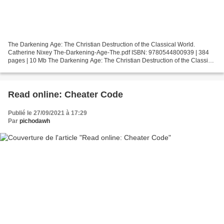
The Darkening Age: The Christian Destruction of the Classical World.
Catherine Nixey The-Darkening-Age-The.pdf ISBN: 9780544800939 | 384
pages | 10 Mb The Darkening Age: The Christian Destruction of the Classical
World Catherine Nixey Page: 384 Format:...
Read online: Cheater Code
Publié le 27/09/2021 à 17:29
Par
pichodawh