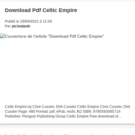
Download Pdf Celtic Empire
Publié le 29/09/2021 à 11:56
Par
pichodawh
Celtic Empire by Clive Cussler, Dirk Cussler Celtic Empire Clive Cussler, Dirk
Cussler Page: 480 Format: pdf, ePub, mobi, fb2 ISBN: 9780593085714
Publisher: Penguin Publishing Group Celtic Empire Free download of
ebooks for mobiles Celtic Empire (English...