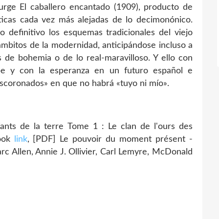
rge El caballero encantado (1909), producto de
téticas cada vez más alejadas de lo decimonónico.
definitivo los esquemas tradicionales del viejo
ámbitos de la modernidad, anticipándose incluso a
s de bohemia o de lo real-maravilloso. Y ello con
be y con la esperanza en un futuro español e
scoronados» en que no habrá «tuyo ni mío».
nts de la terre Tome 1 : Le clan de l'ours des
book
link
, [PDF] Le pouvoir du moment présent -
arc Allen, Annie J. Ollivier, Carl Lemyre, McDonald