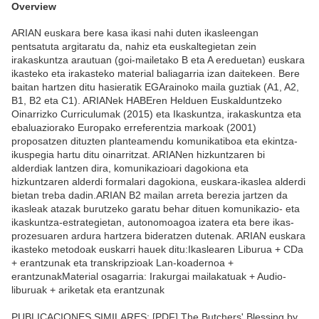
Overview
ARIAN euskara bere kasa ikasi nahi duten ikasleengan
pentsatuta argitaratu da, nahiz eta euskaltegietan zein
irakaskuntza arautuan (goi-mailetako B eta A ereduetan) euskara
ikasteko eta irakasteko material baliagarria izan daitekeen. Bere
baitan hartzen ditu hasieratik EGArainoko maila guztiak (A1, A2,
B1, B2 eta C1). ARIANek HABEren Helduen Euskalduntzeko
Oinarrizko Curriculumak (2015) eta Ikaskuntza, irakaskuntza eta
ebaluaziorako Europako erreferentzia markoak (2001)
proposatzen dituzten planteamendu komunikatiboa eta ekintza-
ikuspegia hartu ditu oinarritzat. ARIANen hizkuntzaren bi
alderdiak lantzen dira, komunikazioari dagokiona eta
hizkuntzaren alderdi formalari dagokiona, euskara-ikaslea alderdi
bietan treba dadin.ARIAN B2 mailan arreta berezia jartzen da
ikasleak atazak burutzeko garatu behar dituen komunikazio- eta
ikaskuntza-estrategietan, autonomoagoa izatera eta bere ikas-
prozesuaren ardura hartzera bideratzen dutenak. ARIAN euskara
ikasteko metodoak euskarri hauek ditu:Ikaslearen Liburua + CDa
+ erantzunak eta transkripzioak Lan-koadernoa +
erantzunakMaterial osagarria: Irakurgai mailakatuak + Audio-
liburuak + ariketak eta erantzunak
PUBLICACIONES SIMILARES: [PDF] The Butchers' Blessing by