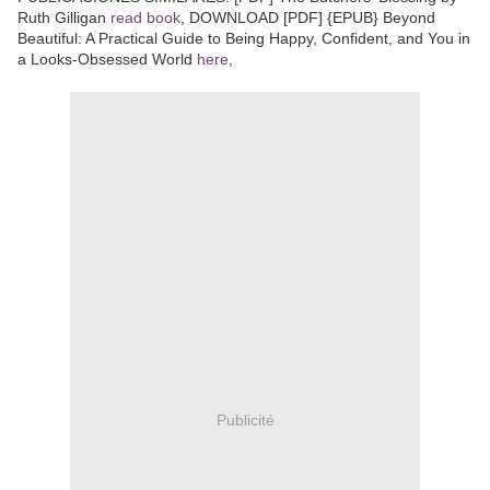
Ruth Gilligan
read book
, DOWNLOAD [PDF] {EPUB} Beyond
Beautiful: A Practical Guide to Being Happy, Confident, and You in
a Looks-Obsessed World
here
,
Publicité