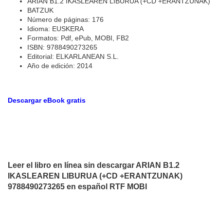
ARIAN B1.2 IKASLEAREN LIBURUA (+CD +ERANTZUNAK)
BATZUK
Número de páginas: 176
Idioma: EUSKERA
Formatos: Pdf, ePub, MOBI, FB2
ISBN: 9788490273265
Editorial: ELKARLANEAN S.L.
Año de edición: 2014
Descargar eBook gratis
Leer el libro en línea sin descargar ARIAN B1.2
IKASLEAREN LIBURUA (+CD +ERANTZUNAK)
9788490273265 en español RTF MOBI