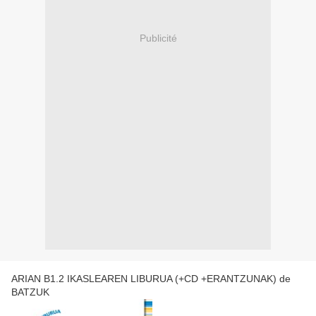
Publicité
ARIAN B1.2 IKASLEAREN LIBURUA (+CD +ERANTZUNAK) de
BATZUK