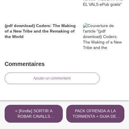
{pdf download} Coders: The Making
of a New Tribe and the Remaking of
the World
Commentaires
Ajouter un commentaire
< [Kindle] SORTIR A
PACK OFRENDA A LA
ROBAR CAVALLS
TORMENTA + GUIA DEL
descargar gratis
BAZTAN DOLORES
REDONDO ePub gratis >