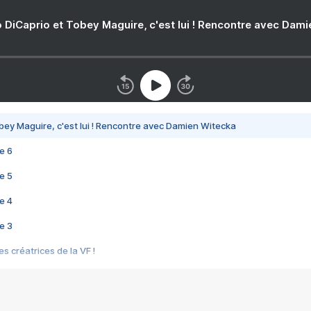
 DiCaprio et Tobey Maguire, c'est lui ! Rencontre avec Dam
bey Maguire, c'est lui ! Rencontre avec Damien Witecka
e 6
e 5
e 4
e 3
s créatrices de la VF !
e 2
e 1