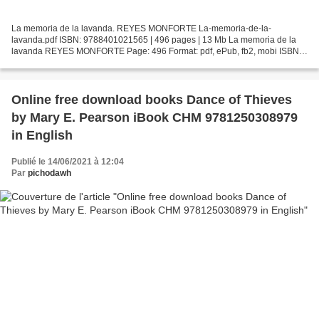
La memoria de la lavanda. REYES MONFORTE La-memoria-de-la-
lavanda.pdf ISBN: 9788401021565 | 496 pages | 13 Mb La memoria de la
lavanda REYES MONFORTE Page: 496 Format: pdf, ePub, fb2, mobi ISBN:
9788401021565 Publisher: PRH Grupo Editorial Download La...
Online free download books Dance of Thieves
by Mary E. Pearson iBook CHM 9781250308979
in English
Publié le 14/06/2021 à 12:04
Par
pichodawh