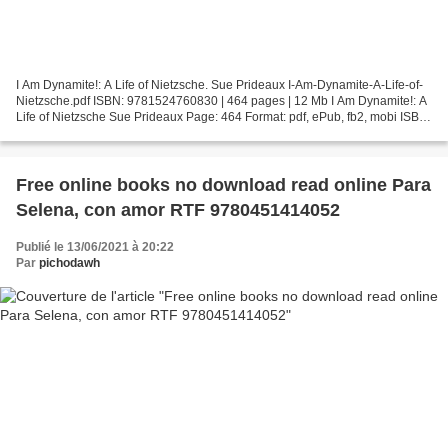
I Am Dynamite!: A Life of Nietzsche. Sue Prideaux I-Am-Dynamite-A-Life-of-
Nietzsche.pdf ISBN: 9781524760830 | 464 pages | 12 Mb I Am Dynamite!: A
Life of Nietzsche Sue Prideaux Page: 464 Format: pdf, ePub, fb2, mobi ISBN:
9781524760830 Publisher: Crown/Archetype...
Free online books no download read online Para
Selena, con amor RTF 9780451414052
Publié le 13/06/2021 à 20:22
Par
pichodawh