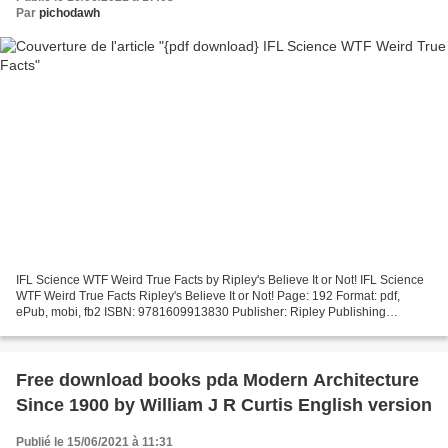
Par
pichodawh
IFL Science WTF Weird True Facts by Ripley's Believe It or Not! IFL Science
WTF Weird True Facts Ripley's Believe It or Not! Page: 192 Format: pdf,
ePub, mobi, fb2 ISBN: 9781609913830 Publisher: Ripley Publishing
Download IFL Science WTF Weird True Facts...
Free download books pda Modern Architecture
Since 1900 by William J R Curtis English version
Publié le 15/06/2021 à 11:31