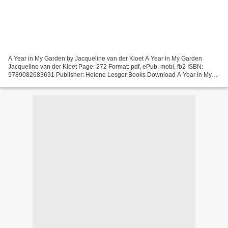
A Year in My Garden by Jacqueline van der Kloet A Year in My Garden
Jacqueline van der Kloet Page: 272 Format: pdf, ePub, mobi, fb2 ISBN:
9789082683691 Publisher: Helene Lesger Books Download A Year in My
Garden Amazon books audio downloads A Year in...