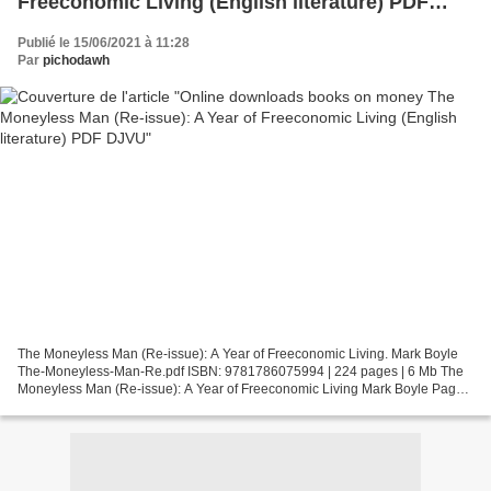
Freeconomic Living (English literature) PDF
DJVU
Publié le 15/06/2021 à 11:28
Par
pichodawh
The Moneyless Man (Re-issue): A Year of Freeconomic Living. Mark Boyle
The-Moneyless-Man-Re.pdf ISBN: 9781786075994 | 224 pages | 6 Mb The
Moneyless Man (Re-issue): A Year of Freeconomic Living Mark Boyle Page:
224 Format: pdf, ePub, fb2, mobi ISBN: 9781786075994...