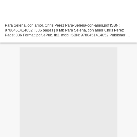
Para Selena, con amor. Chris Perez Para-Selena-con-amor.pdf ISBN:
9780451414052 | 336 pages | 9 Mb Para Selena, con amor Chris Perez
Page: 336 Format: pdf, ePub, fb2, mobi ISBN: 9780451414052 Publisher:
Penguin Group (USA) Incorporated Download Para Selena,...