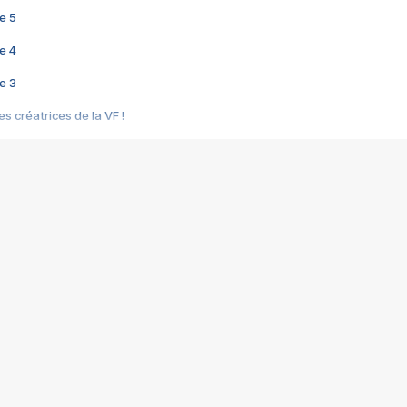
e 5
e 4
e 3
s créatrices de la VF !
e 2
e 1
e Mektoub My Love arrive enfin ! Rencontre avec Shaïn Boumedine et Sal
i : après Toni en famille
elle réalise le bouleversant Dites lui que je l'aime
ais ! Rencontre autour de Vie privée de Rebecca Zlotowski
 de Marguerite, Grave... Rencontre avec Ella Rumpf
 Les Rêveurs, un film intime sur la santé mentale