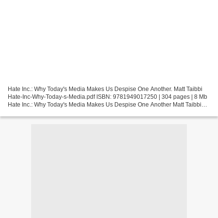
Hate Inc.: Why Today's Media Makes Us Despise One Another. Matt Taibbi
Hate-Inc-Why-Today-s-Media.pdf ISBN: 9781949017250 | 304 pages | 8 Mb
Hate Inc.: Why Today's Media Makes Us Despise One Another Matt Taibbi
Page: 304 Format: pdf, ePub, fb2, mobi ISBN:...