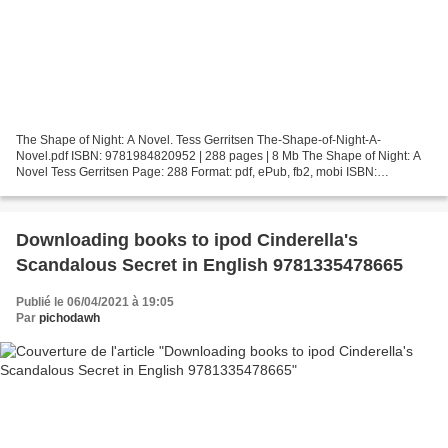
The Shape of Night: A Novel. Tess Gerritsen The-Shape-of-Night-A-
Novel.pdf ISBN: 9781984820952 | 288 pages | 8 Mb The Shape of Night: A
Novel Tess Gerritsen Page: 288 Format: pdf, ePub, fb2, mobi ISBN:
9781984820952 Publisher: Random House Publishing...
Downloading books to ipod Cinderella's
Scandalous Secret in English 9781335478665
Publié le 06/04/2021 à 19:05
Par
pichodawh