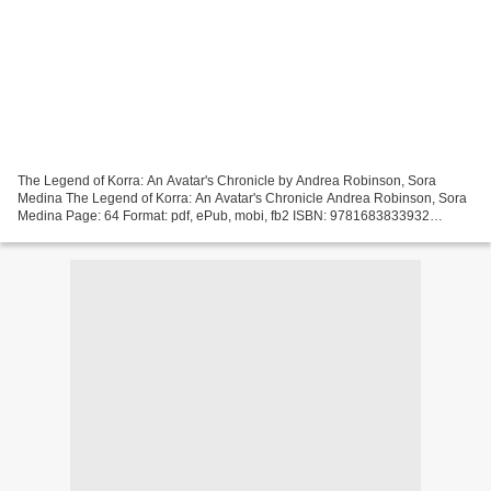
The Legend of Korra: An Avatar's Chronicle by Andrea Robinson, Sora
Medina The Legend of Korra: An Avatar's Chronicle Andrea Robinson, Sora
Medina Page: 64 Format: pdf, ePub, mobi, fb2 ISBN: 9781683833932
Publisher: Insight Editions Download The Legend...