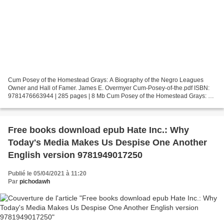
Cum Posey of the Homestead Grays: A Biography of the Negro Leagues
Owner and Hall of Famer. James E. Overmyer Cum-Posey-of-the.pdf ISBN:
9781476663944 | 285 pages | 8 Mb Cum Posey of the Homestead Grays: A
Biography of the Negro Leagues Owner and Hall...
Free books download epub Hate Inc.: Why
Today's Media Makes Us Despise One Another
English version 9781949017250
Publié le 05/04/2021 à 11:20
Par
pichodawh