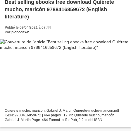
Best selling ebooks free download Quiérete
mucho, maricón 9788416859672 (English
literature)
Publié le 09/04/2021 à 07:44
Par
pichodawh
Quiérete mucho, maricón. Gabriel J. Martín Quiérete-mucho-maricón.pdf
ISBN: 9788416859672 | 464 pages | 12 Mb Quiérete mucho, maricón
Gabriel J. Martín Page: 464 Format: pdf, ePub, fb2, mobi ISBN:
9788416859672 Publisher: Roca Download Quiérete mucho,...