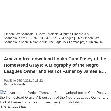
Cinderella's Scandalous Secret. Melanie Milburne Cinderella-s-
Scandalous.pdf ISBN: 9781335478665 | 224 pages | 6 Mb Cinderella's
Scandalous Secret Melanie Milburne Page: 224 Format: pdf, ePub, fb2, mobi
ISBN: 9781335478665 Publisher: Harlequin Download...
Amazon free download books Cum Posey of the
Homestead Grays: A Biography of the Negro
Leagues Owner and Hall of Famer by James E.
Overmyer (English Edition) 9781476663944
Publié le 05/04/2021 à 11:22
Par
pichodawh