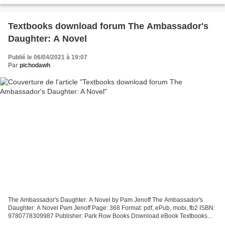
9781501152696 Publisher: Simon & Schuster Download America:...
Textbooks download forum The Ambassador's
Daughter: A Novel
Publié le 06/04/2021 à 19:07
Par
pichodawh
The Ambassador's Daughter: A Novel by Pam Jenoff The Ambassador's
Daughter: A Novel Pam Jenoff Page: 368 Format: pdf, ePub, mobi, fb2 ISBN:
9780778309987 Publisher: Park Row Books Download eBook Textbooks
download forum The Ambassador's Daughter: A Novel...