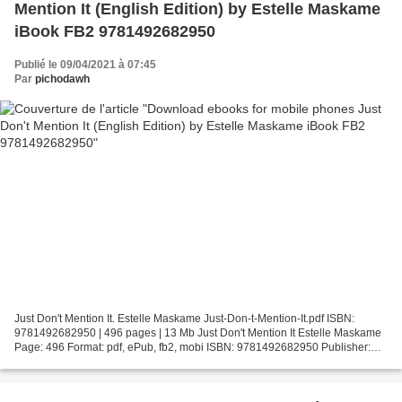
Mention It (English Edition) by Estelle Maskame
iBook FB2 9781492682950
Publié le 09/04/2021 à 07:45
Par
pichodawh
Just Don't Mention It. Estelle Maskame Just-Don-t-Mention-It.pdf ISBN:
9781492682950 | 496 pages | 13 Mb Just Don't Mention It Estelle Maskame
Page: 496 Format: pdf, ePub, fb2, mobi ISBN: 9781492682950 Publisher:
Sourcebooks Download Just Don't Mention...